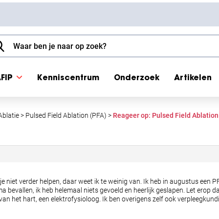
FIP
Kenniscentrum
Onderzoek
Artikelen
Ablatie
>
Pulsed Field Ablation (PFA)
>
Reageer op: Pulsed Field Ablation
k je niet verder helpen, daar weet ik te weinig van. Ik heb in augustus e
ima bevallen, ik heb helemaal niets gevoeld en heerlijk geslapen. Let erop
 van het hart, een elektrofysioloog. Ik ben overigens zelf ook verpleegkund