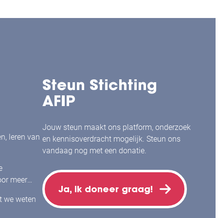
Steun Stichting
AFIP
Jouw steun maakt ons platform, onderzoek
en, leren van
en kennisoverdracht mogelijk. Steun ons
vandaag nog met een donatie.
e
or meer
Ja, ik doneer graag!
j mensen
at we weten