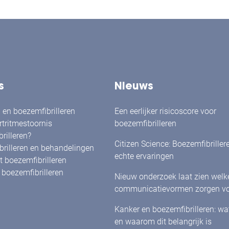
s
Nieuws
en boezemfibrilleren
Een eerlijker risicoscore voor
rtritmestoornis
boezemfibrilleren
rilleren?
Citizen Science: Boezemfibriller
rilleren en behandelingen
echte ervaringen
 boezemfibrilleren
boezemfibrilleren
Nieuw onderzoek laat zien welk
communicatievormen zorgen vo
herkenning én betrokkenheid bi
Kanker en boezemfibrilleren: w
met boezemfibrilleren
en waarom dit belangrijk is