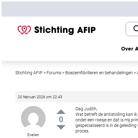
S
k
i
p
t
o
c
Over A
o
n
t
Stichting AFIP
>
Forums
>
Boezemfibrilleren en behandelingen
>
e
n
t
20 februari 2026 om 22:43
Dag Judith,
Wat betreft de antistolling kan i
0
onder een roesje en dat is mij pr
gespecialiseerd is in de geleiding
proces.
Evelien