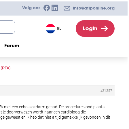
Volg ons
info@afiponline.org
Login
NL
Forum
 (PFA)
#21257
en PFA met een echo slokdarm gehad. De procedure vond plaats
 dat je doorverwezen wordt naar een cardioloog die
ige geweest en ik heb dat niet altijd gemakkelijk gevonden in dit