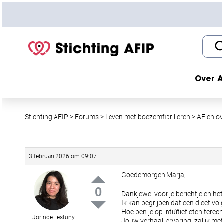
S
k
i
p
t
o
c
Over A
o
n
t
Stichting AFIP
>
Forums
>
Leven met boezemfibrilleren
>
AF en o
e
n
t
3 februari 2026 om 09:07
Goedemorgen Marja,
0
Dankjewel voor je berichtje en het
Ik kan begrijpen dat een dieet volg
Hoe ben je op intuïtief eten tere
Jorinde Lestuny
Jouw verhaal, ervaring, zal ik me