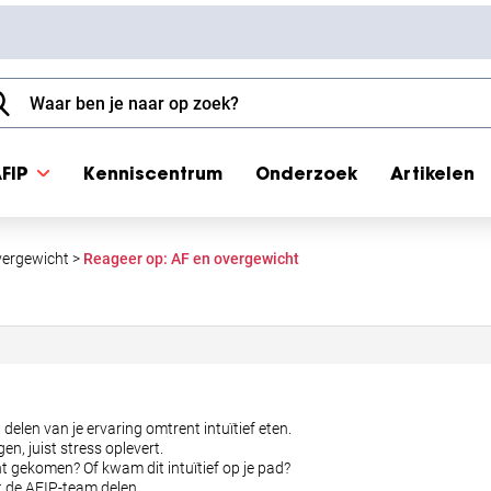
FIP
Kenniscentrum
Onderzoek
Artikelen
vergewicht
>
Reageer op: AF en overgewicht
 delen van je ervaring omtrent intuïtief eten.
en, juist stress oplevert.
cht gekomen? Of kwam dit intuïtief op je pad?
t de AFIP-team delen.