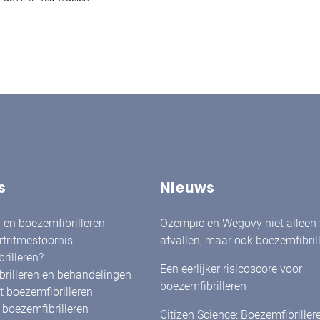
s
Nieuws
en boezemfibrilleren
Ozempic en Wegovy niet alleen
rtritmestoornis
afvallen, maar ook boezemfibril
rilleren?
verminderen?
Een eerlijker risicoscore voor
rilleren en behandelingen
boezemfibrilleren
 boezemfibrilleren
boezemfibrilleren
Citizen Science: Boezemfibriller