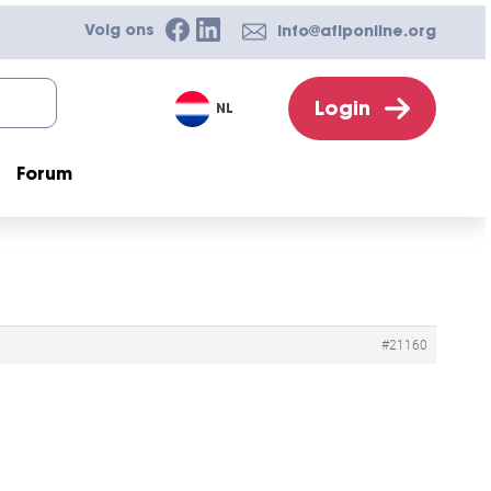
Volg ons
info@afiponline.org
Login
NL
Forum
#21160