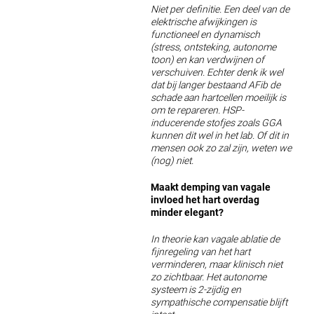
Niet per definitie. Een deel van de
elektrische afwijkingen is
functioneel en dynamisch
(stress, ontsteking, autonome
toon) en kan verdwijnen of
verschuiven. Echter denk ik wel
dat bij langer bestaand AFib de
schade aan hartcellen moeilijk is
om te repareren. HSP-
inducerende stofjes zoals GGA
kunnen dit wel in het lab. Of dit in
mensen ook zo zal zijn, weten we
(nog) niet.
Maakt demping van vagale
invloed het hart overdag
minder elegant?
In theorie kan vagale ablatie de
fijnregeling van het hart
verminderen, maar klinisch niet
zo zichtbaar. Het autonome
systeem is 2-zijdig en
sympathische compensatie blijft