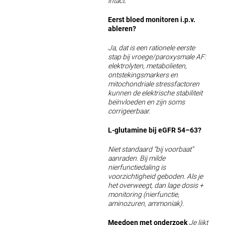
intact.
Eerst bloed monitoren i.p.v.
ableren?
Ja, dat is een rationele eerste
stap bij vroege/paroxysmale AF:
elektrolyten, metabolieten,
ontstekingsmarkers en
mitochondriale stressfactoren
kunnen de elektrische stabiliteit
beïnvloeden en zijn soms
corrigeerbaar.
L-glutamine bij eGFR 54–63?
Niet standaard “bij voorbaat”
aanraden. Bij milde
nierfunctiedaling is
voorzichtigheid geboden. Als je
het overweegt, dan lage dosis +
monitoring (nierfunctie,
aminozuren, ammoniak).
Meedoen met onderzoek
Je lijkt