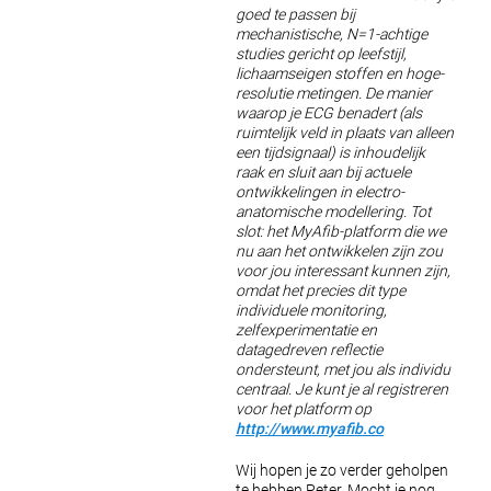
goed te passen bij
mechanistische, N=1-achtige
studies gericht op leefstijl,
lichaamseigen stoffen en hoge-
resolutie metingen. De manier
waarop je ECG benadert (als
ruimtelijk veld in plaats van alleen
een tijdsignaal) is inhoudelijk
raak en sluit aan bij actuele
ontwikkelingen in electro-
anatomische modellering. Tot
slot: het MyAfib-platform die we
nu aan het ontwikkelen zijn zou
voor jou interessant kunnen zijn,
omdat het precies dit type
individuele monitoring,
zelfexperimentatie en
datagedreven reflectie
ondersteunt, met jou als individu
centraal. Je kunt je al registreren
voor het platform op
http://www.myafib.co
Wij hopen je zo verder geholpen
te hebben Peter. Mocht je nog