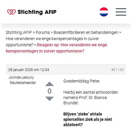
S
k
i
p
t
Stichting AFIP
>
Forums
>
Boezemfibrilleren en behandelingen
>
o
Hoe veranderen we enge kanspercentages in zuiver
opportunisme?
>
Reageer op: Hoe veranderen we enge
c
kanspercentages in zuiver opportunisme?
o
n
t
28 januari 2026 om 12:54
#21153
e
Jorinde Lestuny
n
Goedemiddag Peter,
Sleutelbeheerder
t
0
Hierbij een aantal antwoorden
namens Prof. Dr. Bianca
Brundel:
Blijven ‘zieke’ atriale
spiercellen ziek als je niet
ablateert?