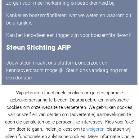
zorgen voor meer herkenning én betrokkenheid bij
mensen met boezemfibrilleren
Kanker en boezemfibrilleren: wat we weten en waarom dit
belangrijk is
Kan het keto-dieet een trigger zijn voor boezemfibrilleren?
Steun Stichting AFIP
Jouw steun maakt ons platform, onderzoek en
kennisoverdracht mogelijk. Steun ons vandaag nog met
een donatie.
Wij gebruiken functionele cookies om je een optimale
Ja, ik doneer graag!
gebruikerservaring te bieden. Daarbij gebruiken analytische
cookies om onze website te verbeteren. We gebruiken cookies
van onszelf en van derden om (advertentie) aanbevelingen te
doen die aansluiten op je persoonlijke interesses. Kies voor 'oké'
© Stichting AFIP 2021. Alle rechten voorbehouden.
om door te gaan. Indien je kiest om te
weigeren
, plaatsen wij
Privacy Policy
&
Cookieverklaring
.
alleen functionele en anlytische cookies. Meer informatie vind je