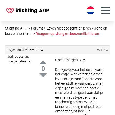
S
k
i
p
t
Stichting AFIP
>
Forums
>
Leven met boezemfibrilleren
>
Jong en
o
boezemfibrilleren
>
Reageer op: Jong en boezemfibrilleren
c
o
15 januari 2026 om 09:54
#21124
n
Jorinde Lestuny
t
Goedemorgen Billy,
Sleutelbeheerder
e
0
Dankjewel voor het delen van je
n
berichtje.
Wat verdrietig om te
t
lezen dat je rond je 33ste voor
het eerst BF ervaarden.
En het
eigenlijk elke keer een beetje
meer werd.
Je geeft aan dat je
een nerveus type bent met
regelmatig stress.
We zijn
benieuwd hoe jij met je stress
omgaat en/of hoe jij je