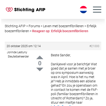
S
k
i
p
t
Stichting AFIP
>
Forums
>
Leven met boezemfibrilleren
>
Erfelijk
o
boezemfibrileren
>
Reageer op: Erfelijk boezemfibrileren
c
o
20 oktober 2025 om 12:14
#21000
n
Jorinde Lestuny
t
Beste Sander,
Sleutelbeheerder
e
0
Dankjewel voor je berichtje!
Wat
n
goed dat je samen met je broer
t
op ons symposium aanwezig
was in April.
Hoe is het nu met
je? Heb je inmiddels een ablatie
gehad?
En zou je openstaan om
in contact te komen met de FAF-
poli (familiar boezemfibrilleren in
Utrecht of Rotterdam)?
Zo ja,
stuur een mailtje naar