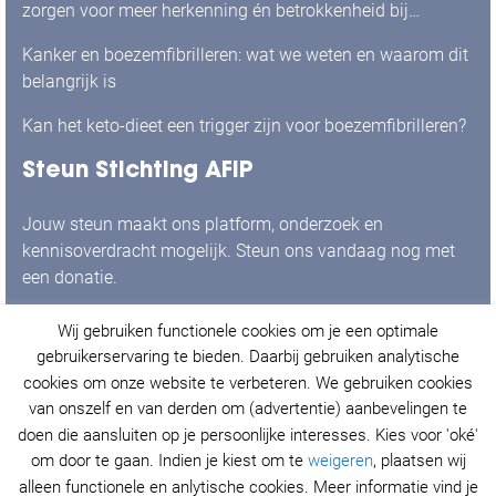
zorgen voor meer herkenning én betrokkenheid bij
mensen met boezemfibrilleren
Kanker en boezemfibrilleren: wat we weten en waarom dit
belangrijk is
Kan het keto-dieet een trigger zijn voor boezemfibrilleren?
Steun Stichting AFIP
Jouw steun maakt ons platform, onderzoek en
kennisoverdracht mogelijk. Steun ons vandaag nog met
een donatie.
Wij gebruiken functionele cookies om je een optimale
Ja, ik doneer graag!
gebruikerservaring te bieden. Daarbij gebruiken analytische
cookies om onze website te verbeteren. We gebruiken cookies
van onszelf en van derden om (advertentie) aanbevelingen te
doen die aansluiten op je persoonlijke interesses. Kies voor 'oké'
© Stichting AFIP 2021. Alle rechten voorbehouden.
om door te gaan. Indien je kiest om te
weigeren
, plaatsen wij
Privacy Policy
&
Cookieverklaring
.
alleen functionele en anlytische cookies. Meer informatie vind je