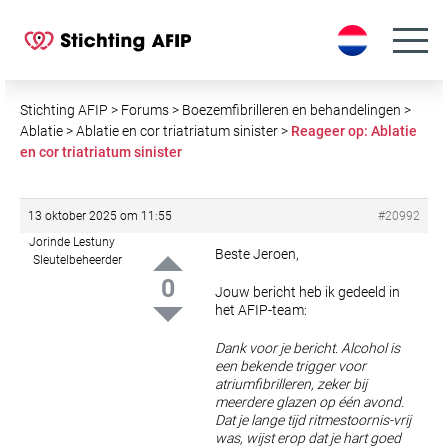
S
k
i
p
t
Stichting AFIP
>
Forums
>
Boezemfibrilleren en behandelingen
>
o
Ablatie
>
Ablatie en cor triatriatum sinister
>
Reageer op: Ablatie
en cor triatriatum sinister
c
o
n
13 oktober 2025 om 11:55
#20992
t
Jorinde Lestuny
e
Beste Jeroen,
Sleutelbeheerder
n
0
Jouw bericht heb ik gedeeld in
t
het AFIP-team:
Dank voor je bericht. Alcohol is
een bekende trigger voor
atriumfibrilleren, zeker bij
meerdere glazen op één avond.
Dat je lange tijd ritmestoornis-vrij
was, wijst erop dat je hart goed