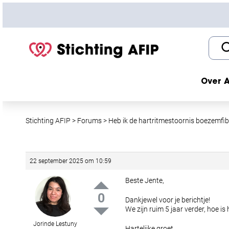
S
k
i
p
t
o
c
Over A
o
n
t
Stichting AFIP
>
Forums
>
Heb ik de hartritmestoornis boezemfibr
e
n
t
22 september 2025 om 10:59
Beste Jente,
0
Dankjewel voor je berichtje!
We zijn ruim 5 jaar verder, hoe is 
Jorinde Lestuny
Hartelijke groet,