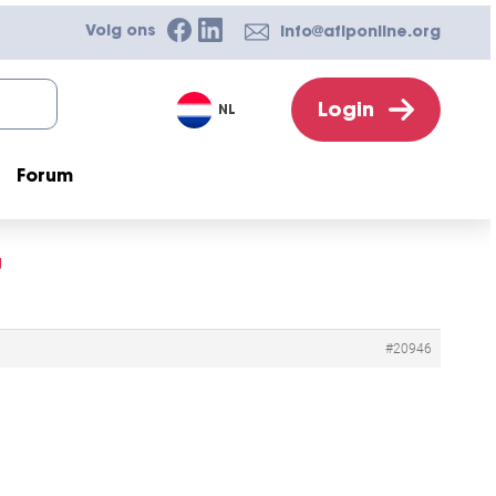
Volg ons
info@afiponline.org
Login
NL
Forum
g
#20946