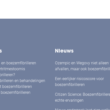
s
Nieuws
en boezemfibrilleren
Ozempic en Wegovy niet alleen
rtritmestoornis
afvallen, maar ook boezemfibril
rilleren?
verminderen?
Een eerlijker risicoscore voor
rilleren en behandelingen
boezemfibrilleren
 boezemfibrilleren
boezemfibrilleren
Citizen Science: Boezemfibriller
echte ervaringen