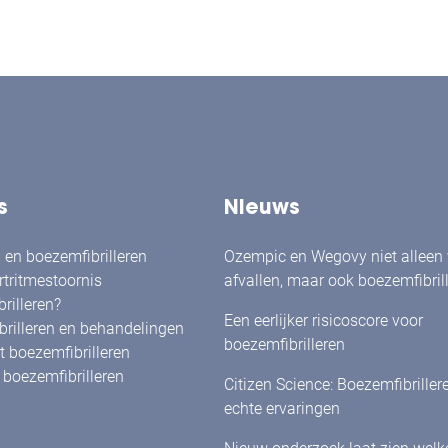
s
Nieuws
en boezemfibrilleren
Ozempic en Wegovy niet alleen
rtritmestoornis
afvallen, maar ook boezemfibril
rilleren?
verminderen?
Een eerlijker risicoscore voor
rilleren en behandelingen
boezemfibrilleren
 boezemfibrilleren
boezemfibrilleren
Citizen Science: Boezemfibriller
echte ervaringen