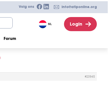
Volg ons
info@afiponline.org
Login
NL
Forum
g
#20945