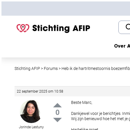
S
k
i
p
t
o
c
Over A
o
n
t
Stichting AFIP
>
Forums
>
Heb ik de hartritmestoornis boezemfibr
e
n
t
22 september 2025 om 10:58
Beste Marc,
0
Dankjewel voor je berichtjes. Inmid
Wij zijn benieuwd hoe het met je 
Jorinde Lestuny
Hartelijke groet,