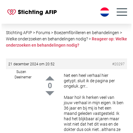
S
k
i
p
t
Stichting AFIP
>
Forums
>
Boezemfibrilleren en behandelingen
>
o
Welke onderzoeken en behandelingen nodig?
>
Reageer op: Welke
onderzoeken en behandelingen nodig?
c
o
n
21 december 2024 om 20:52
#20297
t
Suzan
e
Net een heel verhaal hier
Deelnemer
getypt..sluit ik de pagina per
n
0
ongeluk..grr…
t
Maar hoi! Ik herken veel van
jouw verhaal in mijn eigen. Ik ben
36 jaar en bij mij is het een
maand geleden vastgesteld. Ik
had het blijkbaar al jaren maar
wist niet dat het dit was en de
dokter dus ook niet…althans ze