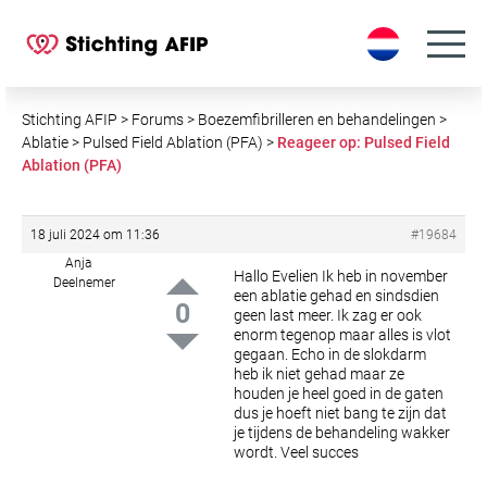
S
k
i
p
t
Stichting AFIP
>
Forums
>
Boezemfibrilleren en behandelingen
>
o
Ablatie
>
Pulsed Field Ablation (PFA)
>
Reageer op: Pulsed Field
Ablation (PFA)
c
o
n
18 juli 2024 om 11:36
#19684
t
Anja
e
Hallo Evelien
Ik heb in november
Deelnemer
een ablatie gehad en sindsdien
n
0
geen last meer.
Ik zag er ook
t
enorm tegenop maar alles is vlot
gegaan. Echo in de slokdarm
heb ik niet gehad maar ze
houden je heel goed in de gaten
dus je hoeft niet bang te zijn dat
je tijdens de behandeling wakker
wordt.
Veel succes