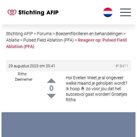
S
k
i
p
t
Stichting AFIP
>
Forums
>
Boezemfibrilleren en behandelingen
>
o
Ablatie
>
Pulsed Field Ablation (PFA)
>
Reageer op: Pulsed Field
Ablation (PFA)
c
o
n
29 augustus 2023 om 20:41
#18411
t
Ritha
e
Hoi Evelien
Weet je al ongeveer
Deelnemer
welke maand je geholpen wordt?
n
0
Ik hoop 🤞 zo voor jou dat het
t
succesvol gaat worden!
Groetjes
Ritha