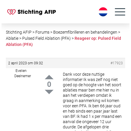
S
k
i
p
t
Stichting AFIP
>
Forums
>
Boezemfibrilleren en behandelingen
>
o
Ablatie
>
Pulsed Field Ablation (PFA)
>
Reageer op: Pulsed Field
Ablation (PFA)
c
o
n
2 april 2023 om 09:32
#17923
t
Evelien
e
Dank voor deze nuttige
Deelnemer
informatie! Ik was zelf nog niet
n
0
goed op de hoogte van het soort
t
ablaties maar ben me hier nu in
aan het verdiepen omdat ik
graag in aanmerking wil komen
voor een PFA. Ik ben 66 jaar oud
en heb sinds een paar jaar last
van BF. Ik had 1 x per maand een
aanval die ongeveer 12 uur
duurde. De afgelopen drie