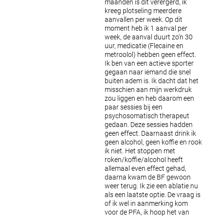
maanden is dit verergerd, ik
kreeg plotseling meerdere
aanvallen per week. Op dit
moment heb ik 1 aanval per
week, de aanval duurt zo’n 30
uur, medicatie (Flecaine en
metroolol) hebben geen effect.
Ik ben van een actieve sporter
gegaan naar iemand die snel
buiten adem is. Ik dacht dat het
misschien aan mijn werkdruk
zou liggen en heb daarom een
paar sessies bij een
psychosomatisch therapeut
gedaan. Deze sessies hadden
geen effect. Daarnaast drink ik
geen alcohol, geen koffie en rook
ik niet. Het stoppen met
roken/koffie/alcohol heeft
allemaal even effect gehad,
daarna kwam de BF gewoon
weer terug. Ik zie een ablatie nu
als een laatste optie. De vraag is
of ik wel in aanmerking kom
voor de PFA, ik hoop het van