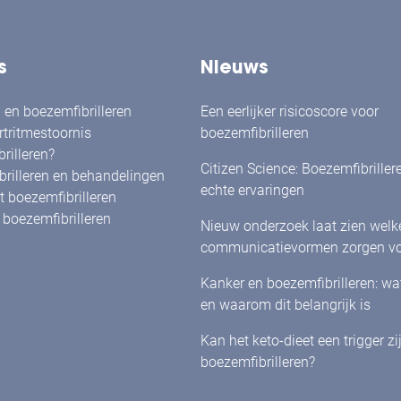
s
Nieuws
en boezemfibrilleren
Een eerlijker risicoscore voor
rtritmestoornis
boezemfibrilleren
rilleren?
Citizen Science: Boezemfibriller
rilleren en behandelingen
echte ervaringen
 boezemfibrilleren
boezemfibrilleren
Nieuw onderzoek laat zien welk
communicatievormen zorgen vo
herkenning én betrokkenheid bi
Kanker en boezemfibrilleren: w
met boezemfibrilleren
en waarom dit belangrijk is
Kan het keto-dieet een trigger zi
boezemfibrilleren?