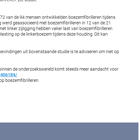
72 van de 94 mensen ontwikkelden boezemfibrilleren tijdens
ng werd geassocieerd met boezemfibrilleren in 12 van de 21
 linker zijligging hebben vaker last van boezemfibrilleren
kbelasting op de linkerboezem tijdens deze houding. Dit kan
evindingen uit bovenstaande studie is te adviseren om niet op
Ook binnen de onderzoekswereld komt steeds meer aandacht voor
9406184/
op boezemfibrilleren.