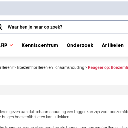
FIP
Kenniscentrum
Onderzoek
Artikelen
illeren?
>
Boezemfibrilleren en lichaamshouding
>
Reageer op: Boezemfi
eren geven aan dat lichaamshouding een trigger kan zijn voor boezemfibril
er buigen boezemfibrilleren kan uitlokken.
die te vinden waarin slaaphouding als trigger voor boezemfibrilleren is bes