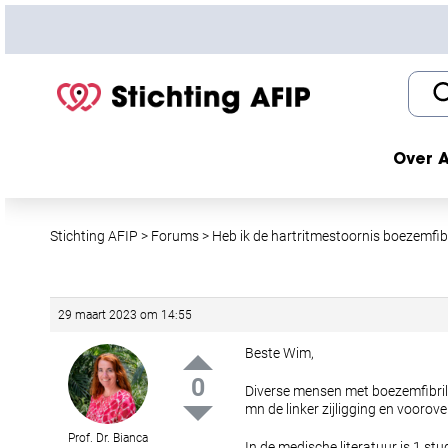
S
k
i
p
t
o
c
Over A
o
n
t
Stichting AFIP
>
Forums
>
Heb ik de hartritmestoornis boezemfibr
e
n
t
29 maart 2023 om 14:55
Beste Wim,
0
Diverse mensen met boezemfibrill
mn de linker zijligging en voorov
Prof. Dr. Bianca
In de medische literatuur is 1 stu