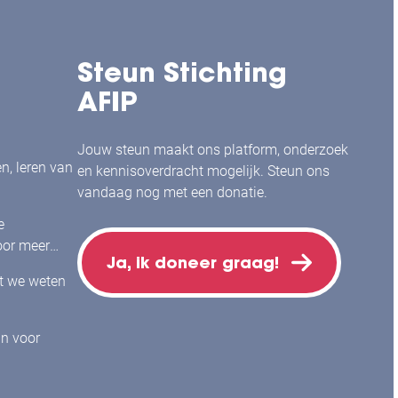
Steun Stichting
AFIP
Jouw steun maakt ons platform, onderzoek
en, leren van
en kennisoverdracht mogelijk. Steun ons
vandaag nog met een donatie.
e
or meer
Ja, ik doneer graag!
j mensen
at we weten
jn voor