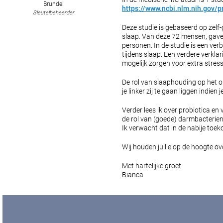
Brundel
https://www.ncbi.nlm.nih.gov/
Sleutelbeheerder
Deze studie is gebaseerd op zel
slaap. Van deze 72 mensen, gaven
personen. In de studie is een ve
tijdens slaap. Een verdere verklar
mogelijk zorgen voor extra stress
De rol van slaaphouding op het o
je linker zij te gaan liggen indien
Verder lees ik over probiotica e
de rol van (goede) darmbacterien
Ik verwacht dat in de nabije toek
Wij houden jullie op de hoogte ov
Met hartelijke groet
Bianca