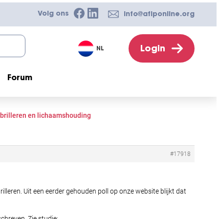
Volg ons
info@afiponline.org
Login
NL
Forum
brilleren en lichaamshouding
#17918
leren. Uit een eerder gehouden poll op onze website blijkt dat
chreven. Zie studie: