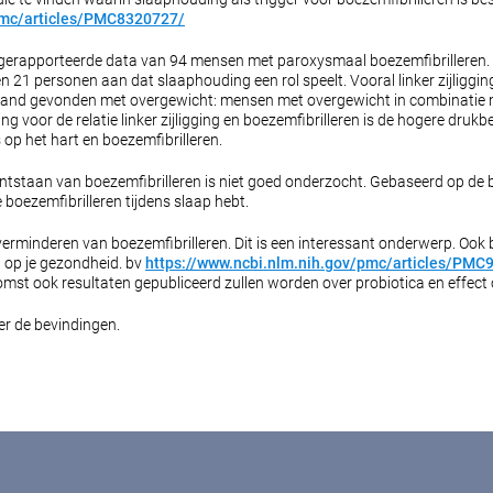
pmc/articles/PMC8320727/
f-gerapporteerde data van 94 mensen met paroxysmaal boezemfibrilleren. 
 21 personen aan dat slaaphouding een rol speelt. Vooral linker zijliggi
rband gevonden met overgewicht: mensen met overgewicht in combinatie met
ing voor de relatie linker zijligging en boezemfibrilleren is de hogere dru
 op het hart en boezemfibrilleren.
ntstaan van boezemfibrilleren is niet goed onderzocht. Gebaseerd op de b
 je boezemfibrilleren tijdens slaap hebt.
n verminderen van boezemfibrilleren. Dit is een interessant onderwerp. 
 op je gezondheid. bv
https://www.ncbi.nlm.nih.gov/pmc/articles/PMC
omst ook resultaten gepubliceerd zullen worden over probiotica en effect 
er de bevindingen.