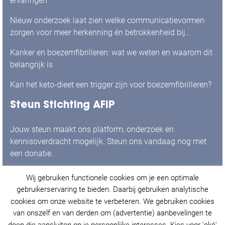
ervaringen
Nieuw onderzoek laat zien welke communicatievormen
zorgen voor meer herkenning én betrokkenheid bij
mensen met boezemfibrilleren
Kanker en boezemfibrilleren: wat we weten en waarom dit
belangrijk is
Kan het keto-dieet een trigger zijn voor boezemfibrilleren?
Steun Stichting AFIP
Jouw steun maakt ons platform, onderzoek en
kennisoverdracht mogelijk. Steun ons vandaag nog met
een donatie.
Wij gebruiken functionele cookies om je een optimale
Ja, ik doneer graag!
gebruikerservaring te bieden. Daarbij gebruiken analytische
cookies om onze website te verbeteren. We gebruiken cookies
van onszelf en van derden om (advertentie) aanbevelingen te
doen die aansluiten op je persoonlijke interesses. Kies voor 'oké'