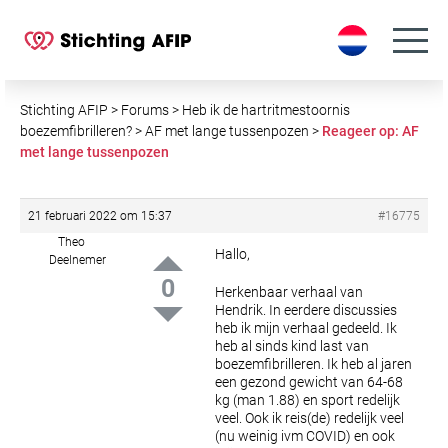
S
k
i
p
t
Stichting AFIP
>
Forums
>
Heb ik de hartritmestoornis
o
boezemfibrilleren?
>
AF met lange tussenpozen
>
Reageer op: AF
met lange tussenpozen
c
o
n
21 februari 2022 om 15:37
#16775
t
Theo
e
Hallo,
Deelnemer
n
0
Herkenbaar verhaal van
t
Hendrik. In eerdere discussies
heb ik mijn verhaal gedeeld. Ik
heb al sinds kind last van
boezemfibrilleren. Ik heb al jaren
een gezond gewicht van 64-68
kg (man 1.88) en sport redelijk
veel. Ook ik reis(de) redelijk veel
(nu weinig ivm COVID) en ook