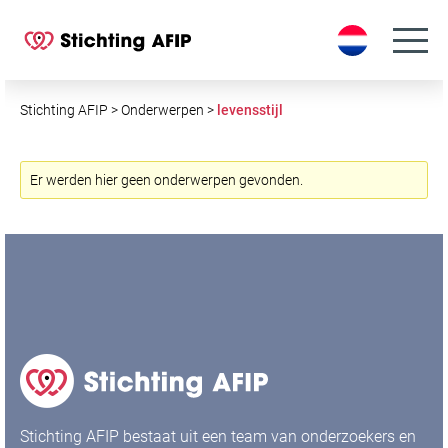
S
k
i
p
t
Stichting AFIP
>
Onderwerpen
>
levensstijl
o
c
o
Er werden hier geen onderwerpen gevonden.
n
t
e
n
t
Stichting AFIP bestaat uit een team van onderzoekers en