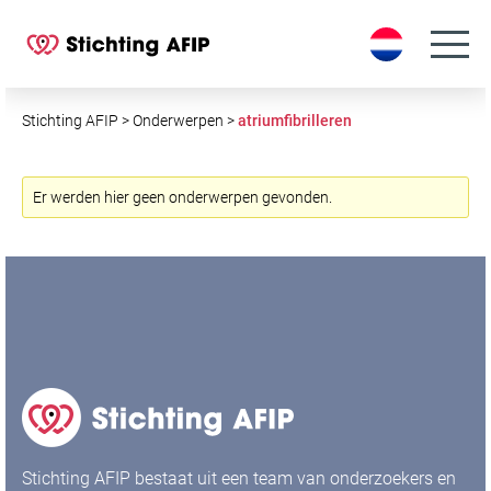
S
k
i
p
t
Stichting AFIP
>
Onderwerpen
>
atriumfibrilleren
o
c
o
Er werden hier geen onderwerpen gevonden.
n
t
e
n
t
Stichting AFIP bestaat uit een team van onderzoekers en