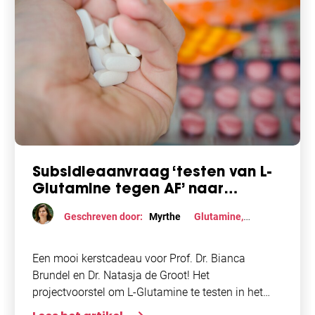
Subsidieaanvraag ‘testen van L-
Glutamine tegen AF’ naar
laatste ronde
Geschreven door:
Myrthe
Glutamine
,
Onderzoek
Een mooi kerstcadeau voor Prof. Dr. Bianca
Brundel en Dr. Natasja de Groot! Het
projectvoorstel om L-Glutamine te testen in het
voorkomen van atriumfibrilleren na een openhart