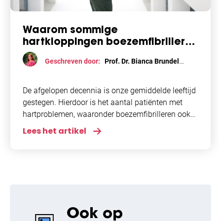
Waarom sommige
hartkloppingen boezemfibrilleren
veroorzaken
Geschreven door:
Prof. Dr. Bianca Brundel
Elektrisch mechanisme
,
Onderzoek
De afgelopen decennia is onze gemiddelde leeftijd
gestegen. Hierdoor is het aantal patiënten met
hartproblemen, waaronder boezemfibrilleren ook
gestegen. Deze hartritmestoornis wordt
Lees het artikel
gekenmerkt door onder andere hartkloppingen,
kortademigheid en duizeligheid.
Ook op