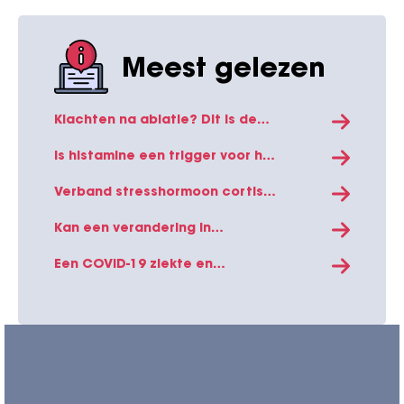
Meest gelezen
Klachten na ablatie? Dit is de
verklaring!
Is histamine een trigger voor het
ontwikkelen van
boezemfibrilleren?
Verband stresshormoon cortisol
en boezemfibrilleren
Kan een verandering in
levensstijl boezemfibrilleren
verminderen?
Een COVID-19 ziekte en
vaccinatie kan direct effect
hebben op het hart