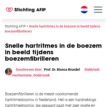
S
k
i
p
t
Stichting AFIP
>
Snelle hartritmes in de boezem in beeld tijdens
o
boezemfibrilleren
c
o
Snelle hartritmes in de boezem
n
in beeld tijdens
t
boezemfibrilleren
e
n
Geschreven door:
Prof. Dr. Bianca Brundel
Elektrisch
t
mechanisme
,
Onderzoek
Boezemfibrilleren is de meest voorkomende
hartritmestoornis in Nederland. Het is een hardnekkige
hartritmestoornis, die gepaard gaat met zeer snelle en