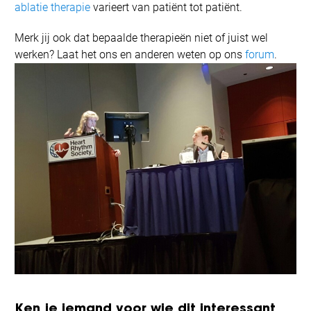
ablatie therapie
varieert van patiënt tot patiënt.
Merk jij ook dat bepaalde therapieën niet of juist wel
werken? Laat het ons en anderen weten op ons
forum
.
Ken je iemand voor wie dit interessant