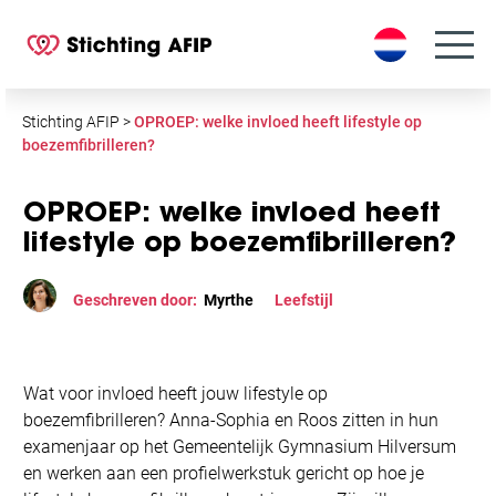
S
k
i
p
t
Stichting AFIP
>
OPROEP: welke invloed heeft lifestyle op
o
boezemfibrilleren?
c
o
OPROEP: welke invloed heeft
n
lifestyle op boezemfibrilleren?
t
e
Geschreven door:
Myrthe
Leefstijl
n
t
Wat voor invloed heeft jouw lifestyle op
boezemfibrilleren? Anna-Sophia en Roos zitten in hun
examenjaar op het Gemeentelijk Gymnasium Hilversum
en werken aan een profielwerkstuk gericht op hoe je