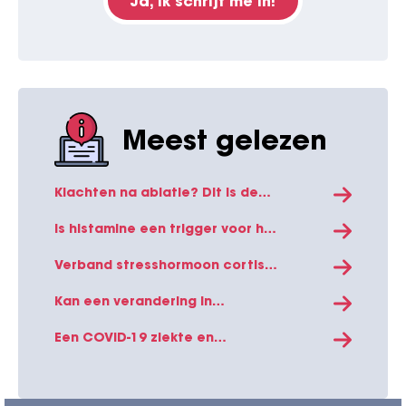
Ja, ik schrijf me in!
Meest gelezen
Klachten na ablatie? Dit is de
verklaring!
Is histamine een trigger voor het
ontwikkelen van
boezemfibrilleren?
Verband stresshormoon cortisol
en boezemfibrilleren
Kan een verandering in
levensstijl boezemfibrilleren
verminderen?
Een COVID-19 ziekte en
vaccinatie kan direct effect
hebben op het hart