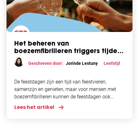
Het beheren van
boezemfibrilleren triggers tijdens
de feestdagen
Geschreven door:
Jorinde Lestuny
Leefstijl
De feestdagen zijn een tijd van feestvieren,
samenzijn en genieten, maar voor mensen met
boezemfibrilleren kunnen de feestdagen ook
verborgen risico's met zich meebrengen. Van
Lees het artikel
overeten tot koud weer en