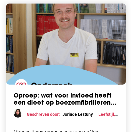
Oproep: wat voor invloed heeft
een dieet op boezemfibrilleren
en andersom
Geschreven door:
Jorinde Lestuny
Leefstijl
,
Onderzoek
,
Voeding
Maurice Remy, promovendus aan de Vrije