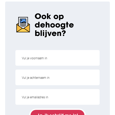
Ook op
de
hoogte
blijven?