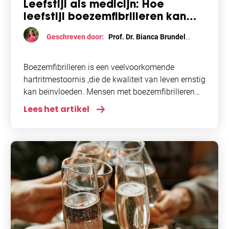
Leefstijl als medicijn: Hoe
leefstijl boezemfibrilleren kan
verlichten
Geschreven door:
Prof. Dr. Bianca Brundel
Behandeling
,
Leefstijl
,
Onderzoek
,
pilot studies
,
Voeding
Boezemfibrilleren is een veelvoorkomende
hartritmestoornis ,die de kwaliteit van leven ernstig
kan beïnvloeden. Mensen met boezemfibrilleren
ervaren vaak symptomen zoals hartkloppingen,
Lees het artikel
vermoeidheid en kortademigheid. Recent
onderzoek benadrukt het belang van