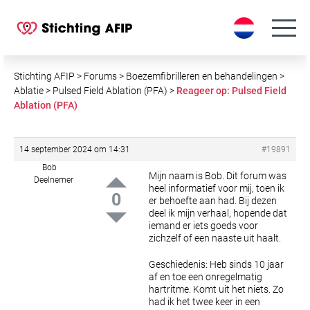
S
k
i
p
t
Stichting AFIP
>
Forums
>
Boezemfibrilleren en behandelingen
>
o
Ablatie
>
Pulsed Field Ablation (PFA)
>
Reageer op: Pulsed Field
Ablation (PFA)
c
o
n
14 september 2024 om 14:31
#19891
t
Bob
e
Mijn naam is Bob. Dit forum was
Deelnemer
heel informatief voor mij, toen ik
n
0
er behoefte aan had. Bij dezen
t
deel ik mijn verhaal, hopende dat
iemand er iets goeds voor
zichzelf of een naaste uit haalt.
Geschiedenis: Heb sinds 10 jaar
af en toe een onregelmatig
hartritme. Komt uit het niets. Zo
had ik het twee keer in een