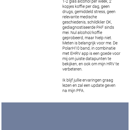
1-2 glas alcohol per week, 2
kopjes koffie per dag, geen
drugs, gemiddeld stress, geen
relevante medische
geschiedenis, schildklier OK,
gediagnostiseerde PAF sinds
mei. Nul alcohol/koffie
geprobeerd, maar hielp niet.
Meten is belangrijk voor me. De
PolarH10 band, in combinatie
met EHRV app is een goede voor
mij om juiste datapunten te
bekijken, en ook om mijn HRV te
verbeteren.
Ik blijf jullie ervaringen graag
lezen en zal een update geven
na mijn PFA.