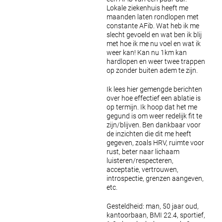
Lokale ziekenhuis heeft me
maanden laten rondlopen met
constante AFib. Wat heb ik me
slecht gevoeld en wat ben ik blij
met hoe ik me nu voel en wat ik
weer kan! Kan nu 1km kan
hardlopen en weer twee trappen
op zonder buiten adem te zijn.
Ik lees hier gemengde berichten
over hoe effectief een ablatie is
op termijn. Ik hoop dat het me
gegund is om weer redelijk fit te
zijn/blijven. Ben dankbaar voor
de inzichten die dit me heeft
gegeven, zoals HRV, ruimte voor
rust, beter naar lichaam
luisteren/respecteren,
acceptatie, vertrouwen,
introspectie, grenzen aangeven,
etc.
Gesteldheid: man, 50 jaar oud,
kantoorbaan, BMI 22.4, sportief,