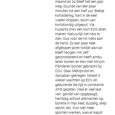
maand en zo bleef het een jaar
weg. Duurde van een paar
minuten tot een half uur. Beetje
kortademig, hart in de keel
voelen kloppen, soort van
kortstondig uitgeput. Via
huisarts (HA) een kort ECG laten
maken. Natuurlijk net niks te
zien. Dus voor de HA niets aan
de hand. Zo een paar keer
afgelopen jaren totdat aanval
bleef hangen, HA zelf
geconstateerd en heeft ambu
laten komen en ben met Atrium
Fibrilleren binnen gebracht bij
CCU. Daar Metoprolol en
Apixaban gekregen. Moest 5
weken wachten op ECV, en
gedurende die tijd in constante
AFib gezeten. Had er veel last
van: gevoel van opgejaagd,
hartslag schoot alle kanten op,
bonkte in mijn keel, duizelig, sliep
slecht, etc. Kon niet meer
sporten/werken, was er kapot