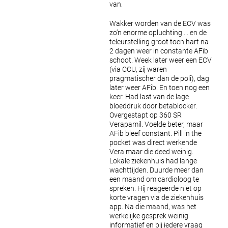
van.
Wakker worden van de ECV was
zo’n enorme opluchting … en de
teleurstelling groot toen hart na
2 dagen weer in constante AFib
schoot. Week later weer een ECV
(via CCU, zij waren
pragmatischer dan de poli), dag
later weer AFib. En toen nog een
keer. Had last van de lage
bloeddruk door betablocker.
Overgestapt op 360 SR
Verapamil. Voelde beter, maar
AFib bleef constant. Pill in the
pocket was direct werkende
Vera maar die deed weinig.
Lokale ziekenhuis had lange
wachttijden. Duurde meer dan
een maand om cardioloog te
spreken. Hij reageerde niet op
korte vragen via de ziekenhuis
app. Na die maand, was het
werkelijke gesprek weinig
informatief en bij iedere vraag