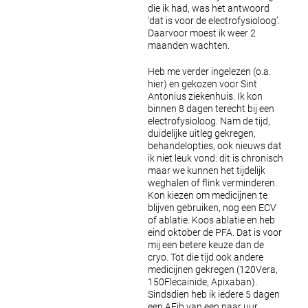
die ik had, was het antwoord
‘dat is voor de electrofysioloog’.
Daarvoor moest ik weer 2
maanden wachten.
Heb me verder ingelezen (o.a.
hier) en gekozen voor Sint
Antonius ziekenhuis. Ik kon
binnen 8 dagen terecht bij een
electrofysioloog. Nam de tijd,
duidelijke uitleg gekregen,
behandelopties, ook nieuws dat
ik niet leuk vond: dit is chronisch
maar we kunnen het tijdelijk
weghalen of flink verminderen.
Kon kiezen om medicijnen te
blijven gebruiken, nog een ECV
of ablatie. Koos ablatie en heb
eind oktober de PFA. Dat is voor
mij een betere keuze dan de
cryo. Tot die tijd ook andere
medicijnen gekregen (120Vera,
150Flecainide, Apixaban).
Sindsdien heb ik iedere 5 dagen
een AFib van een paar uur.