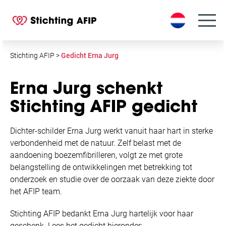
S
k
i
p
t
Stichting AFIP
>
Gedicht Erna Jurg
o
c
Erna Jurg schenkt
o
Stichting AFIP gedicht
n
t
e
Dichter-schilder Erna Jurg werkt vanuit haar hart in sterke
n
verbondenheid met de natuur.
Zelf belast met de
t
aandoening boezemfibrilleren, volgt ze met grote
belangstelling de ontwikkelingen met betrekking tot
onderzoek en studie over de oorzaak van deze ziekte door
het AFIP team.
Stichting AFIP bedankt Erna Jurg hartelijk voor haar
geschenk. Lees het gedicht hieronder: